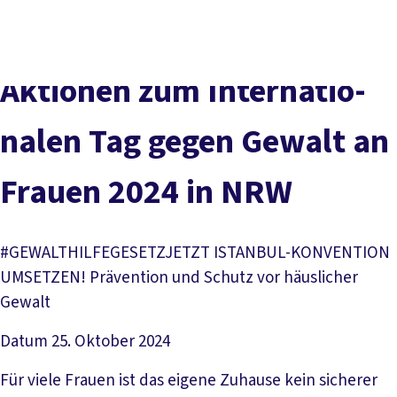
vor
DGB-
Presse
Karriere
Kontakt
Ort
Hauptseite
Über uns
Themen
Aktionen zum In­ter­na­tio­
Politik in NRW
Service
na­len Tag ge­gen Ge­walt an
Mitmachen
Frau­en 2024 in NRW
#GEWALTHILFEGESETZJETZT ISTANBUL-KONVENTION
UMSETZEN! Prävention und Schutz vor häuslicher
Gewalt
Datum
25. Oktober 2024
Für viele Frauen ist das eigene Zuhause kein sicherer