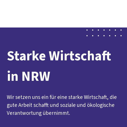
vor
DGB-
Presse
Karriere
Kontakt
Ort
Hauptseite
Über uns
Themen
Politik in NRW
Service
Mitmachen
Starke Wirtschaft
in NRW
Wir setzen uns ein für eine starke Wirtschaft, die
gute Arbeit schafft und soziale und ökologische
Verantwortung übernimmt.