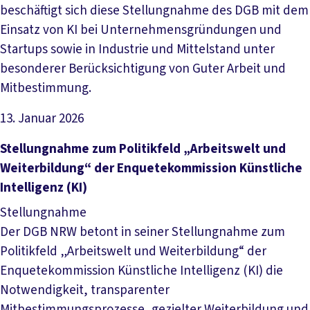
beschäftigt sich diese Stellungnahme des DGB mit dem
Einsatz von KI bei Unternehmensgründungen und
Startups sowie in Industrie und Mittelstand unter
besonderer Berücksichtigung von Guter Arbeit und
Mitbestimmung.
13. Januar 2026
Datei herunterladen
Stel­lung­nah­me zum Po­li­tik­feld „Ar­beits­welt und
Wei­ter­bil­dung“ der En­que­te­kom­mis­si­on Künst­li­che
In­tel­li­genz (KI)
Stellungnahme
Der DGB NRW betont in seiner Stellungnahme zum
Politikfeld „Arbeitswelt und Weiterbildung“ der
Enquetekommission Künstliche Intelligenz (KI) die
Notwendigkeit, transparenter
Mitbestimmungsprozesse, gezielter Weiterbildung und