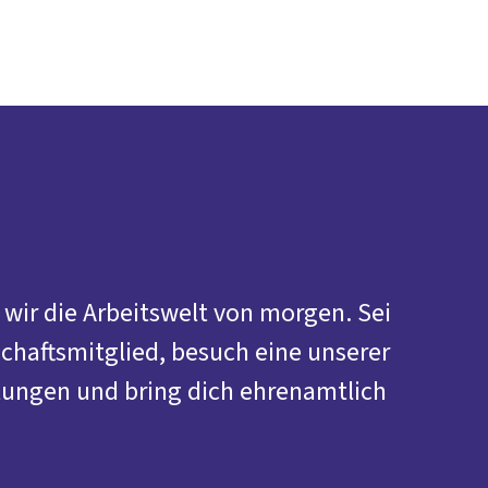
Presse
Karriere
Kontakt
vor Ort
DGB-Hauptseite
Über uns
Themen
Politik in NRW
Service
Mitmachen
wir die Arbeitswelt von morgen. Sei
haftsmitglied, besuch eine unserer
tungen und bring dich ehrenamtlich