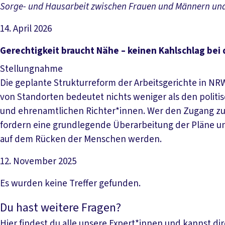
Sorge- und Hausarbeit zwischen Frauen und Männern und
14. April 2026
Datei herunterladen
Gerechtigkeit braucht Nähe – keinen Kahlschlag bei
Stellungnahme
Die geplante Strukturreform der Arbeitsgerichte in N
von Standorten bedeutet nichts weniger als den politi
und ehrenamtlichen Richter*innen. Wer den Zugang zum
fordern eine grundlegende Überarbeitung der Pläne und
auf dem Rücken der Menschen werden.
12. November 2025
Datei herunterladen
Es wurden keine Treffer gefunden.
Du hast weitere Fragen?
Hier findest du alle unsere Expert*innen und kannst d