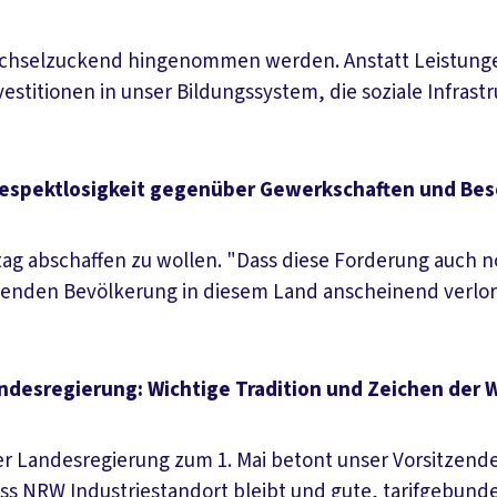
t achselzuckend hingenommen werden. Anstatt Leistungen
estitionen in unser Bildungssystem, die soziale Infra
"Respektlosigkeit gegenüber Gewerkschaften und Bes
tag abschaffen zu wollen. "Dass diese Forderung auch no
eitenden Bevölkerung in diesem Land anscheinend verlo
desregierung: Wichtige Tradition und Zeichen der 
Landesregierung zum 1. Mai betont unser Vorsitzender: "
dass NRW Industriestandort bleibt und gute, tarifgebund