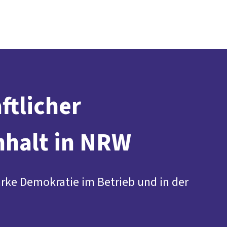
Presse
Karriere
Kontakt
vor Ort
DGB-Hauptseite
Über uns
Themen
Politik in NRW
Service
Mitmachen
ftlicher
halt in NRW
arke Demokratie im Betrieb und in der