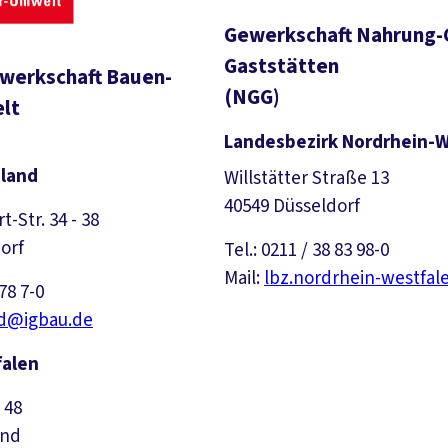
Gewerkschaft Nahrung-
Gaststätten
werkschaft Bauen-
(NGG)
lt
Landesbezirk Nordrhein-W
nland
Willstätter Straße 13
40549 Düsseldorf
t-Str. 34 - 38
orf
Tel.: 0211 / 38 83 98-0
Mail:
lbz.nordrhein-westfa
 78 7-0
nd@igbau.de
falen
 48
und