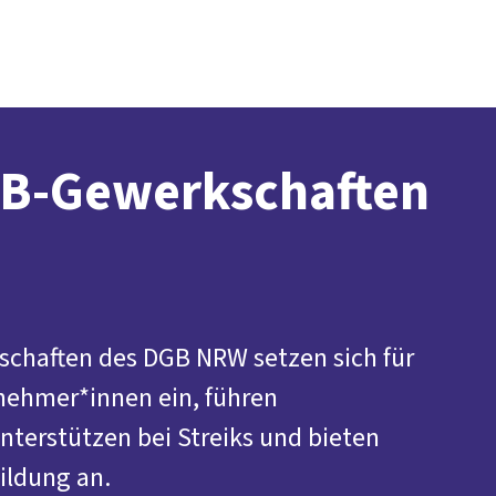
Presse
Karriere
Kontakt
vor Ort
DGB-Hauptseite
Über uns
Themen
Politik in NRW
Service
Mitmachen
B-Gewerkschaften
schaften des DGB NRW setzen sich für
nehmer*innen ein, führen
nterstützen bei Streiks und bieten
ildung an.