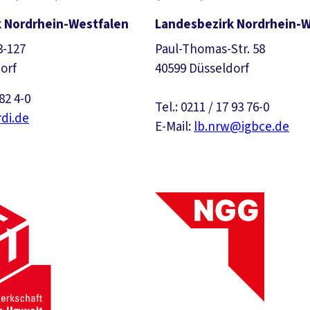
 Nordrhein-Westfalen
Landesbezirk Nordrhein-W
3-127
Paul-Thomas-Str. 58
orf
40599 Düsseldorf
 82 4-0
Tel.: 0211 / 17 93 76-0
di.de
E-Mail:
lb.nrw@igbce.de