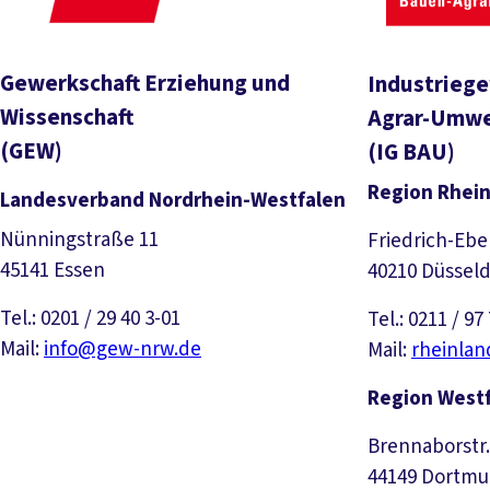
Gewerkschaft Erziehung und
Industriege
Wissenschaft
Agrar-Umwe
(GEW)
(IG BAU)
Region Rhei
Landesverband Nordrhein-Westfalen
Nünningstraße 11
Friedrich-Eber
45141 Essen
40210 Düsseld
Tel.: 0201 / 29 40 3-01
Tel.: 0211 / 97
Mail:
info@gew-nrw.de
Mail:
rheinla
Region West
Brennaborstr.
44149 Dortm