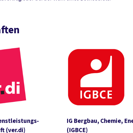
ften
enstleistungs-
IG Bergbau, Chemie, En
t (ver.di)
(
IGBCE)