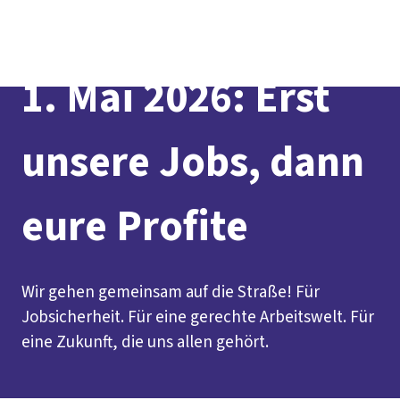
vor
DGB-
Presse
Karriere
Kontakt
Ort
Hauptseite
Über uns
Themen
1. Mai 2026: Erst
Politik in NRW
Service
Mitmachen
unsere Jobs, dann
eure Profite
Wir gehen gemeinsam auf die Straße! Für
Jobsicherheit. Für eine gerechte Arbeitswelt. Für
eine Zukunft, die uns allen gehört.