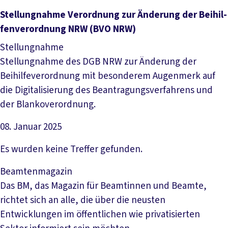
Datei herunterladen
Stel­lung­nah­me Ver­ord­nung zur Än­de­rung der Bei­hil­
fen­ver­ord­nung NRW (B­VO NR­W)
Stellungnahme
Stellungnahme des DGB NRW zur Änderung der
Beihilfeverordnung mit besonderem Augenmerk auf
die Digitalisierung des Beantragungsverfahrens und
der Blankoverordnung.
08. Januar 2025
Datei herunterladen
Es wurden keine Treffer gefunden.
Beamtenmagazin
Das BM, das Magazin für Beamtinnen und Beamte,
richtet sich an alle, die über die neusten
Entwicklungen im öffentlichen wie privatisierten