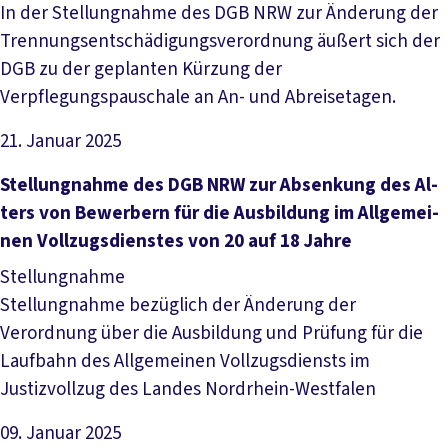
In der Stellungnahme des DGB NRW zur Änderung der
Trennungsentschädigungsverordnung äußert sich der
DGB zu der geplanten Kürzung der
Verpflegungspauschale an An- und Abreisetagen.
21. Januar 2025
Datei herunterladen
Stel­lung­nah­me des DGB NRW zur Ab­sen­kung des Al­
ters von Be­wer­bern für die Aus­bil­dung im All­ge­mei­
nen Voll­zugs­diens­tes von 20 auf 18 Jah­re
Stellungnahme
Stellungnahme bezüglich der Änderung der
Verordnung über die Ausbildung und Prüfung für die
Laufbahn des Allgemeinen Vollzugsdiensts im
Justizvollzug des Landes Nordrhein-Westfalen
09. Januar 2025