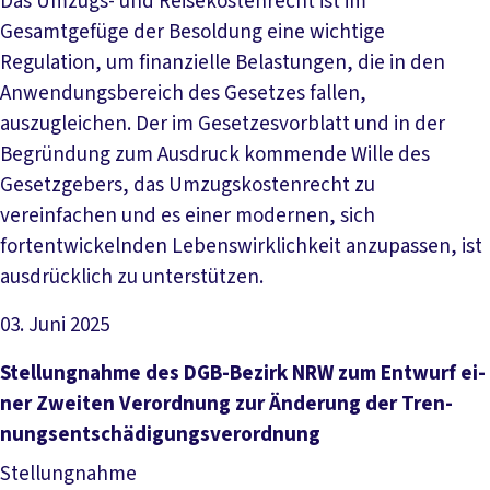
Das Umzugs- und Reisekostenrecht ist im
Gesamtgefüge der Besoldung eine wichtige
Regulation, um finanzielle Belastungen, die in den
Anwendungsbereich des Gesetzes fallen,
auszugleichen. Der im Gesetzesvorblatt und in der
Begründung zum Ausdruck kommende Wille des
Gesetzgebers, das Umzugskostenrecht zu
vereinfachen und es einer modernen, sich
fortentwickelnden Lebenswirklichkeit anzupassen, ist
ausdrücklich zu unterstützen.
03. Juni 2025
Datei herunterladen
Stel­lung­nah­me des DGB-Be­zirk NRW zum Ent­wurf ei­
ner Zwei­ten Ver­ord­nung zur Än­de­rung der Tren­
nungs­ent­schä­di­gungs­ver­ord­nung
Stellungnahme