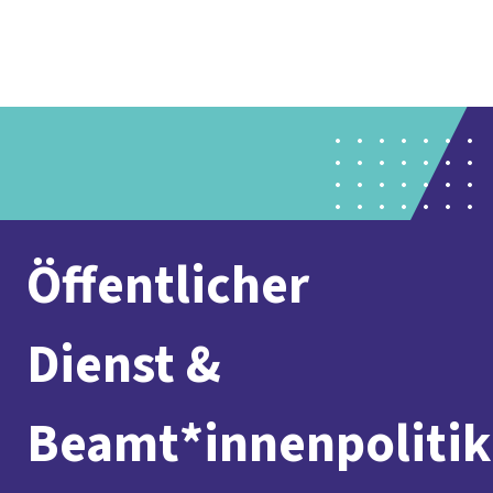
vor
DGB-
Presse
Karriere
Kontakt
Ort
Hauptseite
Über uns
Themen
Politik in NRW
Service
Mitmachen
Öffentlicher
Dienst &
Beamt*innenpolitik