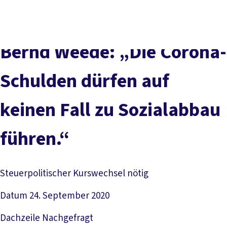
vor
DGB-
Presse
Karriere
Kontakt
Ort
Hauptseite
Über uns
Themen
Bernd Weede: „Die Corona-
Politik in NRW
Service
Schulden dürfen auf
Mitmachen
keinen Fall zu Sozialabbau
führen.“
Steuerpolitischer Kurswechsel nötig
Datum
24. September 2020
Dachzeile
Nachgefragt