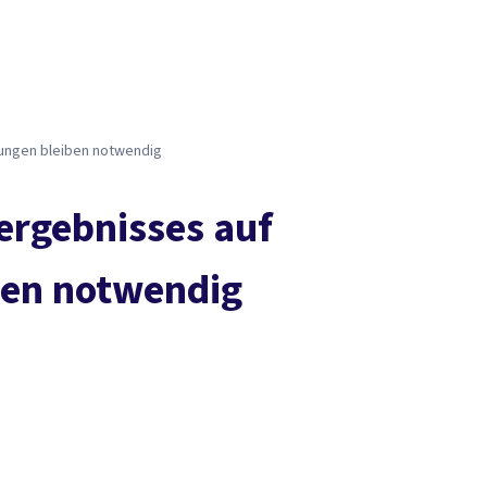
Presse
Karriere
Kontakt
vor Ort
DGB-Hauptseite
Über uns
Themen
Politik in NRW
Service
Mitmachen
sungen bleiben notwendig
ergebnisses auf
ben notwendig