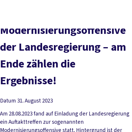
vor
DGB-
Presse
Karriere
Kontakt
Ort
Hauptseite
Über uns
Themen
Modernisierungsoffensive
Politik in NRW
Service
der Landesregierung – am
Mitmachen
Ende zählen die
Ergebnisse!
Datum
31. August 2023
Am 28.08.2023 fand auf Einladung der Landesregierung
ein Auftakttreffen zur sogenannten
Modernisierungsoffensive statt. Hintergrund ist der