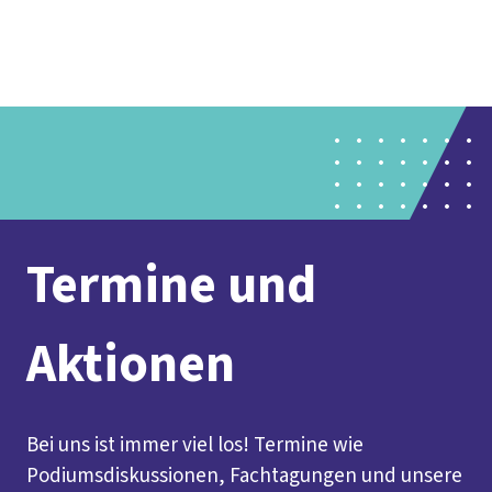
vor
DGB-
Presse
Karriere
Kontakt
Ort
Hauptseite
Über uns
Themen
Politik in NRW
Service
Mitmachen
Termine und
Aktionen
Bei uns ist immer viel los! Termine wie
Podiumsdiskussionen, Fachtagungen und unsere