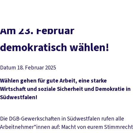
vor
DGB-
Presse
Karriere
Kontakt
Ort
Hauptseite
Über uns
Themen
Am 23. Februar
Politik in NRW
Service
demokratisch wählen!
Mitmachen
Datum
18. Februar 2025
Wählen gehen für gute Arbeit, eine starke
Wirtschaft und soziale Sicherheit und Demokratie in
Südwestfalen!
Die DGB-Gewerkschaften in Südwestfalen rufen alle
Arbeitnehmer*innen auf: Macht von eurem Stimmrecht