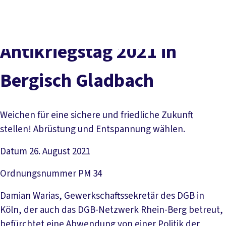
vor
DGB-
Presse
Karriere
Kontakt
Ort
Hauptseite
Über uns
Themen
Antikriegstag 2021 in
Politik in NRW
Service
Bergisch Gladbach
Mitmachen
Weichen für eine sichere und friedliche Zukunft
stellen! Abrüstung und Entspannung wählen.
Datum
26. August 2021
Ordnungsnummer
PM 34
Damian Warias, Gewerkschaftssekretär des DGB in
Köln, der auch das DGB-Netzwerk Rhein-Berg betreut,
befürchtet eine Abwendung von einer Politik der