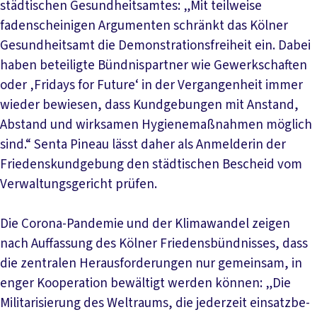
städtischen Gesund­heitsamtes: „Mit teil­weise
fadenscheinigen Argumenten schränkt das Kölner
Gesundheitsamt die Demonstra­tions­freiheit ein. Dabei
haben be­teiligte Bündnispartner wie Ge­werkschaften
oder ‚Fridays for Future‘ in der Ver­gangen­heit immer
wieder bewiesen, dass Kund­gebungen mit Anstand,
Abstand und wirk­samen Hygiene­maßnahmen möglich
sind.“ Senta Pineau lässt daher als Anmelderin der
Friedens­­kund­gebung den städtischen Bescheid vom
Verwaltungs­gericht prüfen.
Die Corona-Pandemie und der Klimawandel zeigen
nach Auffassung des Kölner Friedens­bündnisses, dass
die zentralen Herausforderungen nur gemeinsam, in
enger Kooperation bewältigt werden können: „Die
Militarisierung des Weltraums, die jederzeit einsatz­be­