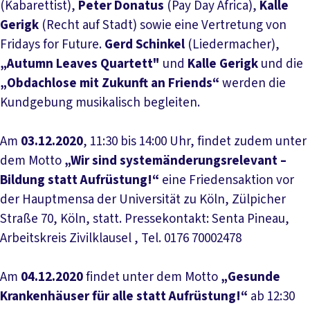
(Kabarettist),
Peter Donatus
(Pay Day Africa),
Kalle
Gerigk
(Recht auf Stadt) sowie eine Vertretung von
Fridays for Future.
Gerd Schinkel
(Liedermacher),
„Autumn Leaves Quartett"
und
Kalle Gerigk
und die
„Obdachlose mit Zukunft an Friends“
werden die
Kundgebung musikalisch begleiten.
Am
03.12.2020
, 11:30 bis 14:00 Uhr, findet zudem unter
dem Motto
„Wir sind system­ände­rungs­relevant –
Bildung statt Aufrüstung!“
eine Friedensaktion vor
der Haupt­mensa der Universität zu Köln, Zülpicher
Straße 70, Köln, statt. Pressekontakt: Senta Pineau,
Arbeitskreis Zivilklausel , Tel. 0176 70002478
Am
04.12.2020
findet unter dem Motto
„Gesunde
Krankenhäuser für alle statt Auf­rüstung!“
ab 12:30