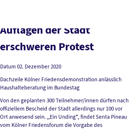
vor
DGB-
Presse
Karriere
Kontakt
Ort
Hauptseite
Über uns
Themen
Auflagen der Stadt
Politik in NRW
Service
erschweren Protest
Mitmachen
Datum
02. Dezember 2020
Dachzeile
Kölner Friedensdemonstration anlässlich
Haushalteberatung im Bundestag
Von den geplanten 300 Teilnehmer/innen dürfen nach
offiziellem Be­scheid der Stadt allerdings nur 100 vor
Ort anwesend sein. „Ein Unding“, findet Senta Pineau
vom Kölner Friedensforum die Vor­gabe des