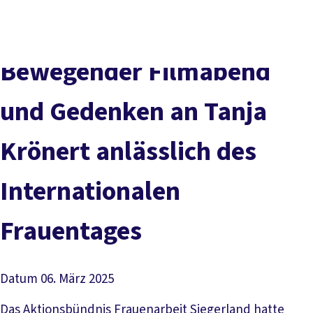
vor
DGB-
Presse
Karriere
Kontakt
Ort
Hauptseite
Über uns
Themen
Bewegender Filmabend
Politik in NRW
Service
und Gedenken an Tanja
Mitmachen
Krönert anlässlich des
Internationalen
Frauentages
Datum
06. März 2025
Das Aktionsbündnis Frauenarbeit Siegerland hatte