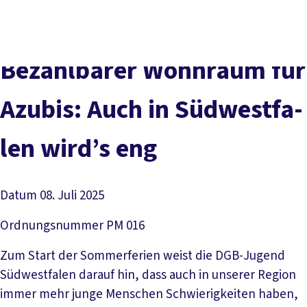
vor
DGB-
Presse
Karriere
Kontakt
Ort
Hauptseite
Über uns
Themen
Be­zahl­ba­rer Wohn­raum für
Politik in NRW
Service
Azu­bis: Auch in Süd­west­fa­
Mitmachen
len wird’s eng
Datum
08. Juli 2025
Ordnungsnummer
PM 016
Zum Start der Sommerferien weist die DGB-Jugend
Südwestfalen darauf hin, dass auch in unserer Region
immer mehr junge Menschen Schwierigkeiten haben,