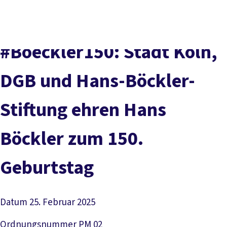
vor
DGB-
Presse
Karriere
Kontakt
Ort
Hauptseite
Über uns
Themen
#Boeckler150: Stadt Köln,
Politik in NRW
Service
DGB und Hans-Böckler-
Mitmachen
Stiftung ehren Hans
Böckler zum 150.
Geburtstag
Datum
25. Februar 2025
Ordnungsnummer
PM 02