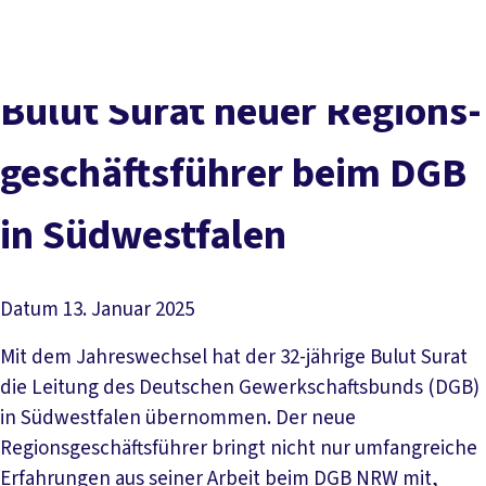
vor
DGB-
Presse
Karriere
Kontakt
Ort
Hauptseite
Über uns
Themen
Bu­lut Su­rat neu­er Re­gi­ons­
Politik in NRW
Service
ge­schäfts­füh­rer beim DGB
Mitmachen
in Süd­west­fa­len
Datum
13. Januar 2025
Mit dem Jahreswechsel hat der 32-jährige Bulut Surat
die Leitung des Deutschen Gewerkschaftsbunds (DGB)
in Südwestfalen übernommen. Der neue
Regionsgeschäftsführer bringt nicht nur umfangreiche
Erfahrungen aus seiner Arbeit beim DGB NRW mit,