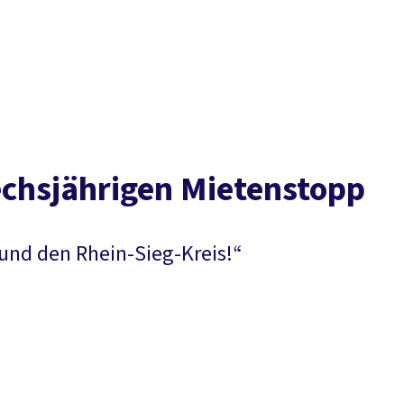
Presse
Karriere
Kontakt
vor Ort
DGB-Hauptseite
Über uns
Themen
Politik in NRW
Service
Mitmachen
echsjährigen Mietenstopp
 und den Rhein-Sieg-Kreis!“