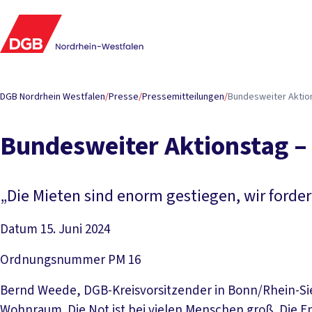
DGB Nordrhein Westfalen
/
Presse
/
Pressemitteilungen
/
Bundesweiter Aktion
Bundesweiter Aktionstag –
„Die Mieten sind enorm gestiegen, wir forde
Datum
15. Juni 2024
Ordnungsnummer
PM 16
Bernd Weede, DGB-Kreisvorsitzender in Bonn/Rhein-Sie
Wohnraum. Die Not ist bei vielen Menschen groß. Die En