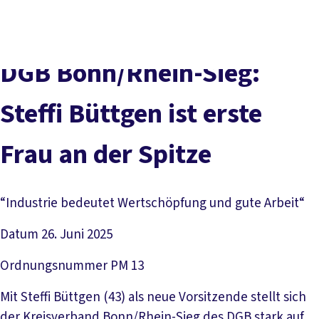
vor
DGB-
Presse
Karriere
Kontakt
Ort
Hauptseite
Über uns
Themen
DGB Bonn/Rhein-Sieg:
Politik in NRW
Service
Steffi Büttgen ist erste
Mitmachen
Frau an der Spitze
“Industrie bedeutet Wertschöpfung und gute Arbeit“
Datum
26. Juni 2025
Ordnungsnummer
PM 13
Mit Steffi Büttgen (43) als neue Vorsitzende stellt sich
der Kreisverband Bonn/Rhein-Sieg des DGB stark auf.