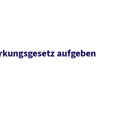
Presse
Karriere
Kontakt
vor Ort
DGB-Hauptseite
Über uns
Themen
Politik in NRW
Service
Mitmachen
ärkungsgesetz aufgeben