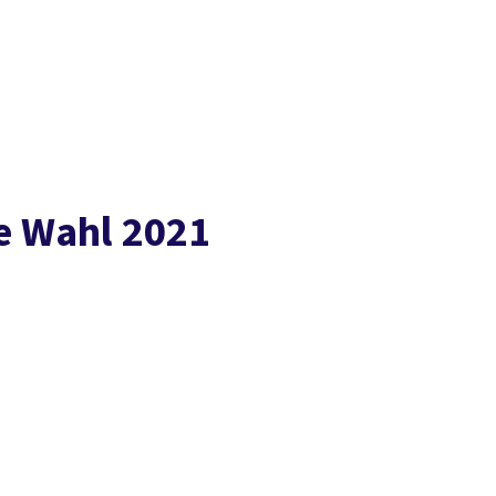
Presse
Karriere
Kontakt
vor Ort
DGB-Hauptseite
Über uns
Themen
Politik in NRW
Service
Mitmachen
ne Wahl 2021