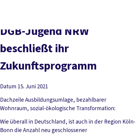
vor
DGB-
Presse
Karriere
Kontakt
Ort
Hauptseite
Über uns
Themen
DGB-Jugend NRW
Politik in NRW
Service
beschließt ihr
Mitmachen
Zukunftsprogramm
Datum
15. Juni 2021
Dachzeile
Ausbildungsumlage, bezahlbarer
Wohnraum, sozial-ökologische Transformation:
Wie überall in Deutschland, ist auch in der Region Köln-
Bonn die Anzahl neu geschlossener