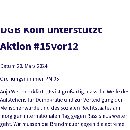
vor
DGB-
Presse
Karriere
Kontakt
Ort
Hauptseite
Über uns
Themen
DGB Köln unterstützt
Politik in NRW
Service
Aktion #15vor12
Mitmachen
Datum
20. März 2024
Ordnungsnummer
PM 05
Anja Weber erklärt: „Es ist großartig, dass die Welle des
Aufstehens für Demokratie und zur Verteidigung der
Menschenwürde und des sozialen Rechtstaates am
morgigen internationalen Tag gegen Rassismus weiter
geht. Wir müssen die Brandmauer gegen die extreme