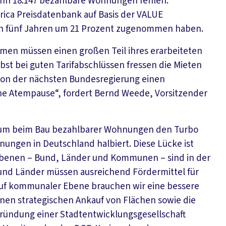
 Bonn 18.147 bezahlbare Wohnungen fehlen.
ica Preisdatenbank auf Basis der VALUE
ten fünf Jahren um 21 Prozent zugenommen haben.
mmen müssen einen großen Teil ihres erarbeiteten
bst bei guten Tarifabschlüssen fressen die Mieten
on der nächsten Bundesregierung einen
ne Atempause“, fordert Bernd Weede, Vorsitzender
 um beim Bau bezahlbarer Wohnungen den Turbo
hnungen in Deutschland halbiert. Diese Lücke ist
n Ebenen – Bund, Länder und Kommunen – sind in der
 und Länder müssen ausreichend Fördermittel für
Auf kommunaler Ebene brauchen wir eine bessere
nen strategischen Ankauf von Flächen sowie die
 Gründung einer Stadtentwicklungsgesellschaft