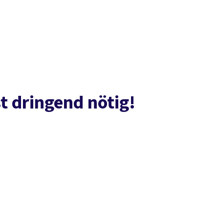
Presse
Karriere
Kontakt
vor Ort
DGB-Hauptseite
Über uns
Themen
Politik in NRW
Service
Mitmachen
t dringend nötig!