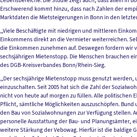
Lebensbereiche. Die Studie zeigt auch, dass allein in
Erschwerend kommt hinzu, dass nach Zahlen der empir
Marktdaten die Mietsteigerungen in Bonn in den letz
„Viele Beschäftigte mit niedrigen und mittleren Einko
Einkommens direkt an die Vermieter weiterreichen. Sel
die Einkommen zunehmen auf. Deswegen fordern wir v
sechsjährigen Mietenstopp. Die Menschen brauchen ei
des DGB-Kreisverbandes Bonn/Rhein-Sieg.
„Der sechsjährige Mietenstopp muss genutzt werden,
einzuschalten. Seit 2005 hat sich die Zahl der Sozialwo
nicht von heute auf morgen zu füllen. Alle politische
Pflicht, sämtliche Möglichkeiten auszuschöpfen. Bund
den Bau von Sozialwohnungen zur Verfügung stellen. 
personelle Ausstattung der Bau- und Planungsämter, ei
weitere Stärkung der Vebowag. Hierfür ist die baldige