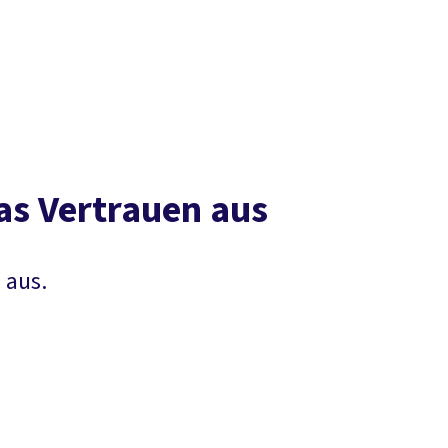
Presse
Karriere
Kontakt
vor Ort
DGB-Hauptseite
Über uns
Themen
Politik in NRW
Service
Mitmachen
as Vertrauen aus
 aus.