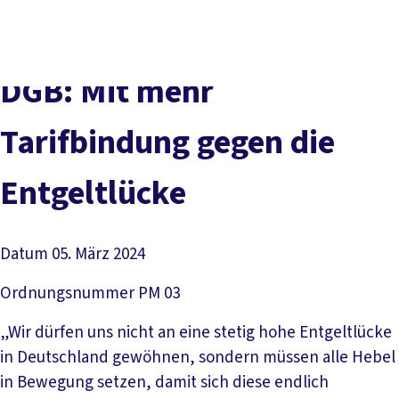
vor
DGB-
Presse
Karriere
Kontakt
Ort
Hauptseite
Über uns
Themen
DGB: Mit mehr
Politik in NRW
Service
Tarifbindung gegen die
Mitmachen
Entgeltlücke
Datum
05. März 2024
Ordnungsnummer
PM 03
„Wir dürfen uns nicht an eine stetig hohe Entgeltlücke
in Deutschland gewöhnen, sondern müssen alle Hebel
in Bewegung setzen, damit sich diese endlich