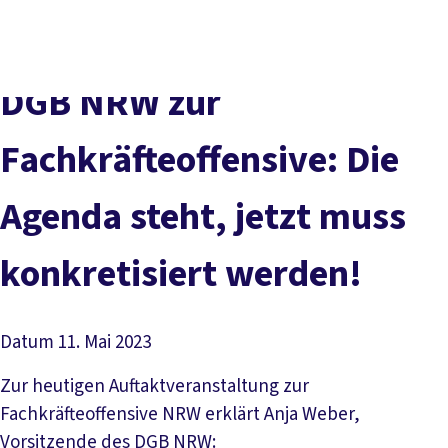
vor
DGB-
Presse
Karriere
Kontakt
Ort
Hauptseite
Über uns
Themen
DGB NRW zur
Politik in NRW
Service
Fachkräfteoffensive: Die
Mitmachen
Agenda steht, jetzt muss
konkretisiert werden!
Datum
11. Mai 2023
Zur heutigen Auftaktveranstaltung zur
Fachkräfteoffensive NRW erklärt Anja Weber,
Vorsitzende des DGB NRW: