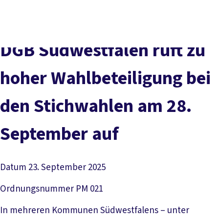
vor
DGB-
Presse
Karriere
Kontakt
Ort
Hauptseite
Über uns
Themen
DGB Süd­west­fa­len ruft zu
Politik in NRW
Service
ho­her Wahl­be­tei­li­gung bei
Mitmachen
den Stich­wah­len am 28.
Sep­tem­ber auf
Datum
23. September 2025
Ordnungsnummer
PM 021
In mehreren Kommunen Südwestfalens – unter