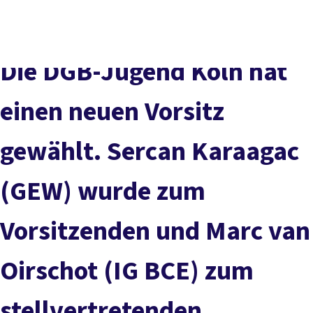
vor
DGB-
Presse
Karriere
Kontakt
Ort
Hauptseite
Über uns
Themen
Die DGB-Jugend Köln hat
Politik in NRW
Service
einen neuen Vorsitz
Mitmachen
gewählt. Sercan Karaagac
(GEW) wurde zum
Vorsitzenden und Marc van
Oirschot (IG BCE) zum
stellvertretenden