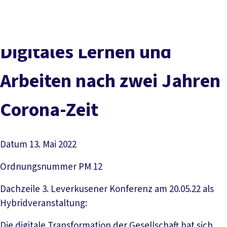
vor
DGB-
Presse
Karriere
Kontakt
Ort
Hauptseite
Über uns
Themen
Digitales Lernen und
Politik in NRW
Service
Arbeiten nach zwei Jahren
Mitmachen
Corona-Zeit
Datum
13. Mai 2022
Ordnungsnummer
PM 12
Dachzeile
3. Leverkusener Konferenz am 20.05.22 als
Hybridveranstaltung:
Die digitale Transformation der Gesellschaft hat sich