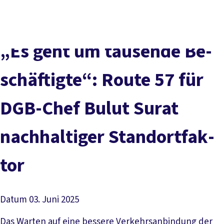
vor
DGB-
Presse
Karriere
Kontakt
Ort
Hauptseite
Über uns
Themen
„Es geht um tau­sen­de Be­
Politik in NRW
Service
schäf­tig­te“: Rou­te 57 für
Mitmachen
DGB-Chef Bu­lut Su­rat
nach­hal­ti­ger Stand­ort­fak­
tor
Datum
03. Juni 2025
Das Warten auf eine bessere Verkehrsanbindung der