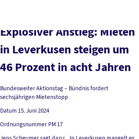
vor
DGB-
Presse
Karriere
Kontakt
Ort
Hauptseite
Über uns
Themen
Explosiver Anstieg: Mieten
Politik in NRW
Service
in Leverkusen steigen um
Mitmachen
46 Prozent in acht Jahren
Bundesweiter Aktionstag – Bündnis fordert
sechsjährigen Mietenstopp
Datum
15. Juni 2024
Ordnungsnummer
PM 17
Jens Scheumer sagt dazu: „In Leverkusen mangelt es