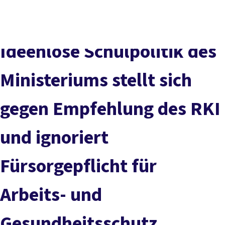
vor
DGB-
Presse
Karriere
Kontakt
Ort
Hauptseite
Über uns
Themen
Ideenlose Schulpolitik des
Politik in NRW
Service
Ministeriums stellt sich
Mitmachen
gegen Empfehlung des RKI
und ignoriert
Fürsorgepflicht für
Arbeits- und
Gesundheitsschutz