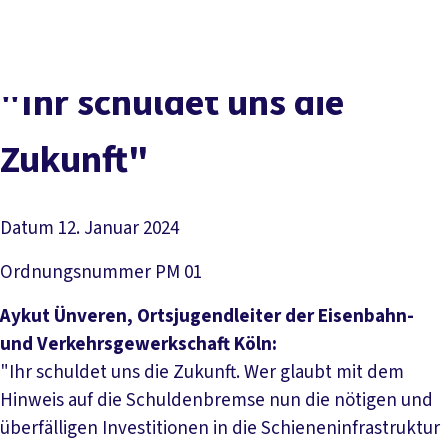
vor
DGB-
Presse
Karriere
Kontakt
Ort
Hauptseite
Über uns
Themen
"Ihr schuldet uns die
Politik in NRW
Service
Zukunft"
Mitmachen
Datum
12. Januar 2024
Ordnungsnummer
PM 01
Aykut Ünveren, Ortsjugendleiter der Eisenbahn-
und Verkehrsgewerkschaft Köln:
"Ihr schuldet uns die Zukunft. Wer glaubt mit dem
Hinweis auf die Schuldenbremse nun die nötigen und
überfälligen Investitionen in die Schieneninfrastruktur