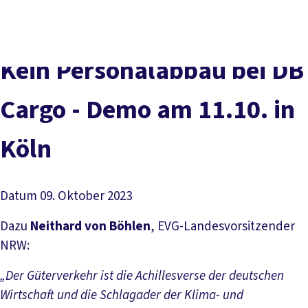
vor
DGB-
Presse
Karriere
Kontakt
Ort
Hauptseite
Über uns
Themen
Kein Personalabbau bei DB
Politik in NRW
Service
Cargo - Demo am 11.10. in
Mitmachen
Köln
Datum
09. Oktober 2023
Dazu
Neithard von Böhlen
, EVG-Landesvorsitzender
NRW:
„Der Güterverkehr ist die Achillesverse der deutschen
Wirtschaft und die Schlagader der Klima- und