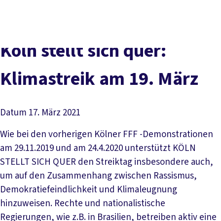
vor
DGB-
Presse
Karriere
Kontakt
Ort
Hauptseite
Über uns
Themen
Köln stellt sich quer:
Politik in NRW
Service
Klimastreik am 19. März
Mitmachen
Datum
17. März 2021
Wie bei den vorherigen Kölner FFF -Demonstrationen
am 29.11.2019 und am 24.4.2020 unterstützt KÖLN
STELLT SICH QUER den Streiktag insbesondere auch,
um auf den Zusammenhang zwischen Rassismus,
Demokratiefeindlichkeit und Klimaleugnung
hinzuweisen. Rechte und nationalistische
Regierungen, wie z.B. in Brasilien, betreiben aktiv eine