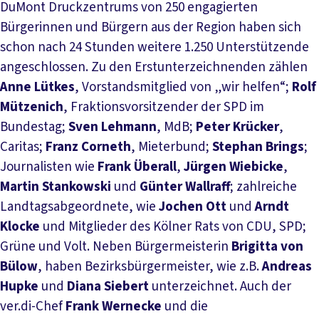
DuMont Druckzentrums von 250 engagierten
Bürgerinnen und Bürgern aus der Region haben sich
schon nach 24 Stunden weitere 1.250 Unterstützende
angeschlossen. Zu den Erstunterzeichnenden zählen
Anne Lütkes
, Vorstandsmitglied von „wir helfen“;
Rolf
Mützenich
, Fraktionsvorsitzender der SPD im
Bundestag;
Sven Lehmann
, MdB;
Peter Krücker
,
Caritas;
Franz Corneth
, Mieterbund;
Stephan Brings
;
Journalisten wie
Frank Überall
,
Jürgen Wiebicke
,
Martin Stankowski
und
Günter Wallraff
; zahlreiche
Landtagsabgeordnete, wie
Jochen Ott
und
Arndt
Klocke
und Mitglieder des Kölner Rats von CDU, SPD;
Grüne und Volt. Neben Bürgermeisterin
Brigitta von
Bülow
, haben Bezirksbürgermeister, wie z.B.
Andreas
Hupke
und
Diana Siebert
unterzeichnet. Auch der
ver.di-Chef
Frank Wernecke
und die