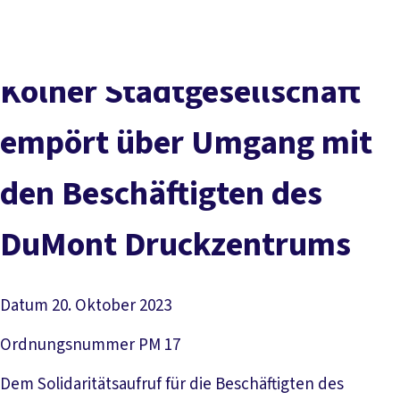
vor
DGB-
Presse
Karriere
Kontakt
Ort
Hauptseite
Über uns
Themen
Kölner Stadtgesellschaft
Politik in NRW
Service
empört über Umgang mit
Mitmachen
den Beschäftigten des
DuMont Druckzentrums
Datum
20. Oktober 2023
Ordnungsnummer
PM 17
Dem Solidaritätsaufruf für die Beschäftigten des