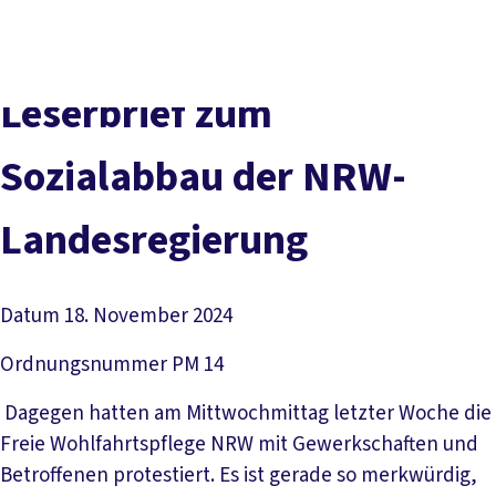
vor
DGB-
Presse
Karriere
Kontakt
Ort
Hauptseite
Über uns
Themen
Leserbrief zum
Politik in NRW
Service
Sozialabbau der NRW-
Mitmachen
Landesregierung
Datum
18. November 2024
Ordnungsnummer
PM 14
Dagegen hatten am Mittwochmittag letzter Woche die
Freie Wohlfahrtspflege NRW mit Gewerkschaften und
Betroffenen protestiert. Es ist gerade so merkwürdig,