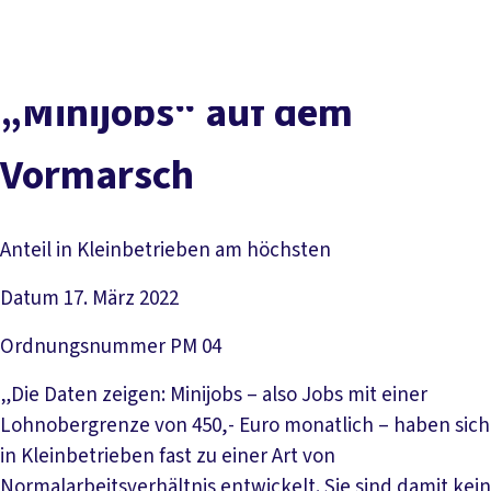
vor
DGB-
Presse
Karriere
Kontakt
Ort
Hauptseite
Über uns
Themen
„Minijobs“ auf dem
Politik in NRW
Service
Vormarsch
Mitmachen
Anteil in Kleinbetrieben am höchsten
Datum
17. März 2022
Ordnungsnummer
PM 04
„Die Daten zeigen: Minijobs – also Jobs mit einer
Lohnobergrenze von 450,- Euro monatlich – haben sich
in Kleinbetrieben fast zu einer Art von
Normalarbeitsverhältnis entwickelt. Sie sind damit kein