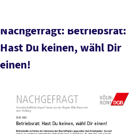
vor
DGB-
Presse
Karriere
Kontakt
Ort
Hauptseite
Über uns
Themen
Nachgefragt: Betriebsrat:
Politik in NRW
Service
Hast Du keinen, wähl Dir
Mitmachen
einen!