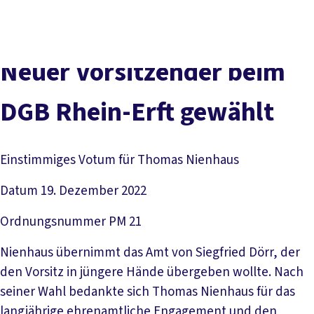
vor
DGB-
Presse
Karriere
Kontakt
Ort
Hauptseite
Über uns
Themen
Neuer Vorsitzender beim
Politik in NRW
Service
DGB Rhein-Erft gewählt
Mitmachen
Einstimmiges Votum für Thomas Nienhaus
Datum
19. Dezember 2022
Ordnungsnummer
PM 21
Nienhaus übernimmt das Amt von Siegfried Dörr, der
den Vorsitz in jüngere Hände übergeben wollte. Nach
seiner Wahl bedankte sich Thomas Nienhaus für das
langjährige ehrenamtliche Engagement und den