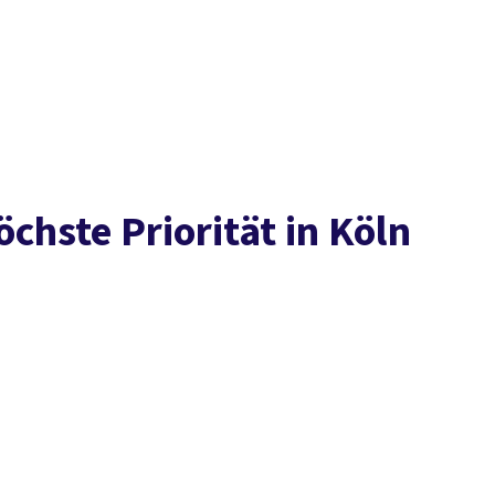
Presse
Karriere
Kontakt
vor Ort
DGB-Hauptseite
Über uns
Themen
Politik in NRW
Service
Mitmachen
öchste Priorität in Köln