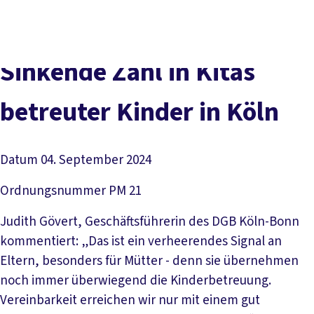
vor
DGB-
Presse
Karriere
Kontakt
Ort
Hauptseite
Über uns
Themen
Sinkende Zahl in Kitas
Politik in NRW
Service
betreuter Kinder in Köln
Mitmachen
Datum
04. September 2024
Ordnungsnummer
PM 21
Judith Gövert, Geschäftsführerin des DGB Köln-Bonn
kommentiert: „Das ist ein verheerendes Signal an
Eltern, besonders für Mütter - denn sie übernehmen
noch immer überwiegend die Kinderbetreuung.
Vereinbarkeit erreichen wir nur mit einem gut