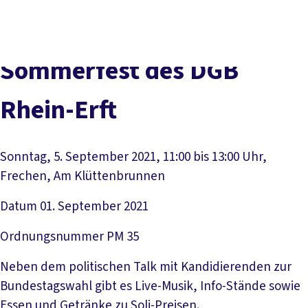
vor
DGB-
Presse
Karriere
Kontakt
Ort
Hauptseite
Über uns
Themen
Sommerfest des DGB
Politik in NRW
Service
Rhein-Erft
Mitmachen
Sonntag, 5. September 2021, 11:00 bis 13:00 Uhr,
Frechen, Am Klüttenbrunnen
Datum
01. September 2021
Ordnungsnummer
PM 35
Neben dem politischen Talk mit Kandidierenden zur
Bundestagswahl gibt es Live-Musik, Info-Stände sowie
Essen und Getränke zu Soli-Preisen.