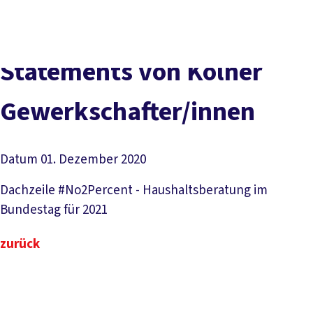
vor
DGB-
Presse
Karriere
Kontakt
Ort
Hauptseite
Über uns
Themen
Statements von Kölner
Politik in NRW
Service
Gewerkschafter/innen
Mitmachen
Datum
01. Dezember 2020
Dachzeile
#No2Percent - Haushaltsberatung im
Bundestag für 2021
zurück