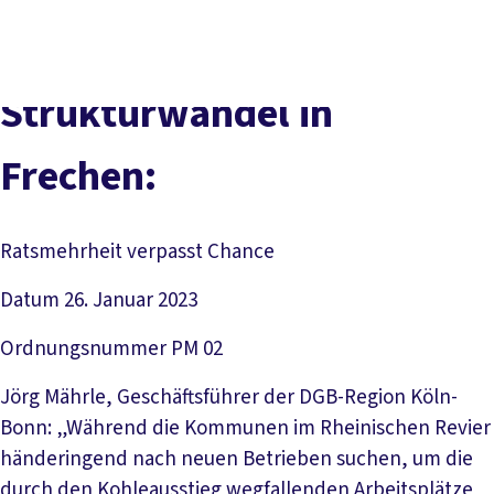
vor
DGB-
Presse
Karriere
Kontakt
Ort
Hauptseite
Über uns
Themen
Strukturwandel in
Politik in NRW
Service
Frechen:
Mitmachen
Ratsmehrheit verpasst Chance
Datum
26. Januar 2023
Ordnungsnummer
PM 02
Jörg Mährle, Geschäftsführer der DGB-Region Köln-
Bonn: „Während die Kommunen im Rheinischen Revier
händeringend nach neuen Betrieben suchen, um die
durch den Kohleausstieg wegfallenden Arbeitsplätze