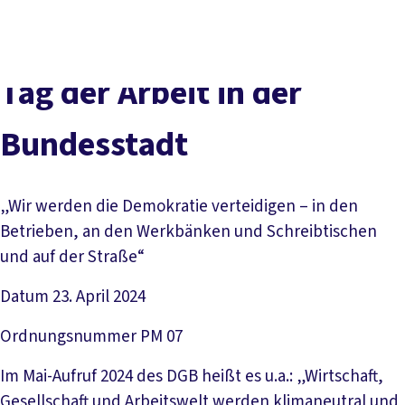
vor
DGB-
Presse
Karriere
Kontakt
Ort
Hauptseite
Über uns
Themen
Tag der Arbeit in der
Politik in NRW
Service
Bundesstadt
Mitmachen
„Wir werden die Demokratie verteidigen – in den
Betrieben, an den Werkbänken und Schreibtischen
und auf der Straße“
Datum
23. April 2024
Ordnungsnummer
PM 07
Im Mai-Aufruf 2024 des DGB heißt es u.a.: „Wirtschaft,
Gesellschaft und Arbeitswelt werden klimaneutral und