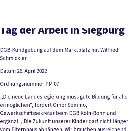
vor
DGB-
Presse
Karriere
Kontakt
Ort
Hauptseite
Über uns
Themen
Tag der Arbeit in Siegburg
Politik in NRW
Service
Mitmachen
DGB-Kundgebung auf dem Marktplatz mit Wilfried
Schmickler
Datum
26. April 2022
Ordnungsnummer
PM 07
„Die neue Landesregierung muss gute Bildung für alle
ermöglichen“, fordert Omer Semmo,
Gewerkschaftssekretär beim DGB Köln-Bonn und
ergänzt. „Die Zukunft unserer Kinder darf nicht länger
vom Elternhaus abhängen. Wir brauchen ausreichend