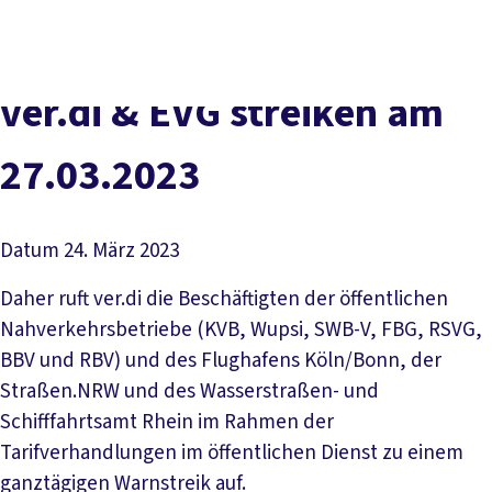
vor
DGB-
Presse
Karriere
Kontakt
Ort
Hauptseite
Über uns
Themen
ver.di & EVG streiken am
Politik in NRW
Service
27.03.2023
Mitmachen
Datum
24. März 2023
Daher ruft ver.di die Beschäftigten der öffentlichen
Nahverkehrsbetriebe (KVB, Wupsi, SWB-V, FBG, RSVG,
BBV und RBV) und des Flughafens Köln/Bonn, der
Straßen.NRW und des Wasserstraßen- und
Schifffahrtsamt Rhein im Rahmen der
Tarifverhandlungen im öffentlichen Dienst zu einem
ganztägigen Warnstreik auf.